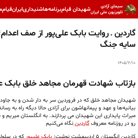
سیمای آزادی
شهیدان قیام
برنامه‌ها
شنیداری
ایران
قیام
م
تلویزیون ملی ایران
گاردین ـ روایت بابک علی‌پور از صف اعدام
سایه جنگ
۱۴۰۵/۲/۱۰
بازتاب شهادت قهرمان مجاهد خلق بابک عل
شهیدان مجاهد خلق که در فروردین سر به دار شدن و به جاودان
بیانیه‌ها و عهد و پیمانهاشون برای آزادی حالا دیگه راه به رسا
میراث پایداری این شهیدان می پردازند. به انگلستان میریم و
رو در روزنامه معروف
گاردین
نگاه می‌کنیم
کاردین انگستان ۵ اردیبهشت نوشت:
بابک علیپور
که در سلول