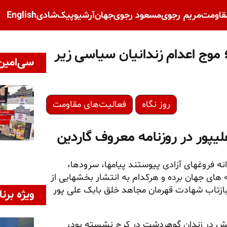
قاومت
مریم رجوی
مسعود رجوی
جهان
آرشیو
پیک‌شادی
English
؛ موج اعدام زندانیان سیاسی زیر
سی‌امین 
روز نگاه
فعالیت‌های مقاومت
یپور در روزنامه معروف گاردین
ه فروغهای آزادی پیوستند پیامها، سرودها،
نه های جهان برده و هرکدام به انتشار بخشهایی از
 بازتاب شهادت قهرمان مجاهد خلق بابک علی پور
ویژه برنا
ش در زندان گوهردشت در کرج نشسته بود،