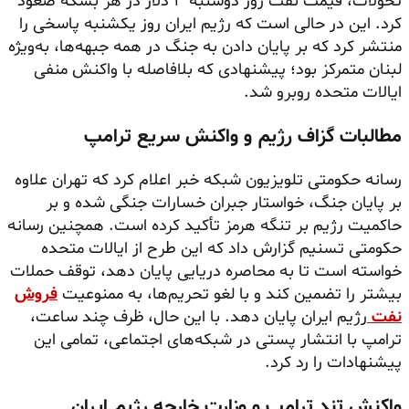
تحولات، قیمت نفت روز دوشنبه ۳ دلار در هر بشکه صعود
کرد. این در حالی است که رژیم ایران روز یکشنبه پاسخی را
منتشر کرد که بر پایان دادن به جنگ در همه جبهه‌ها، به‌ویژه
لبنان متمرکز بود؛ پیشنهادی که بلافاصله با واکنش منفی
ایالات متحده روبرو شد.
مطالبات گزاف رژیم و واکنش سریع ترامپ
رسانه حکومتی تلویزیون شبکه خبر اعلام کرد که تهران علاوه
بر پایان جنگ، خواستار جبران خسارات جنگی شده و بر
حاکمیت رژیم بر تنگه هرمز تأکید کرده است. همچنین رسانه
حکومتی تسنیم گزارش داد که این طرح از ایالات متحده
خواسته است تا به محاصره دریایی پایان دهد، توقف حملات
بیشتر را تضمین کند و با لغو تحریم‌ها، به ممنوعیت
فروش
نفت
رژیم ایران پایان دهد. با این حال، ظرف چند ساعت،
ترامپ با انتشار پستی در شبکه‌های اجتماعی، تمامی این
پیشنهادات را رد کرد.
واکنش تند ترامپ و وزارت خارجه رژیم ایران