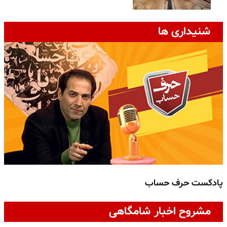
شنیداری ها
پادکست حرف حساب
پ
مشروح اخبار شامگاهی