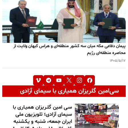
پیمان دفاعی مکه میان سه کشور منطقه‌ای و هراس کیهان ولایت از
محاصره منطقه‌ای رژیم
۱۴۰۵/۵/۱۷
سی‌امین گلریزان همیاری با سیمای آزادی
سـی امین گلـریزان همیـاری با
سیمای آزادی؛ تلویزیون ملی
ایران جمعه، شنبه و یکشنبه