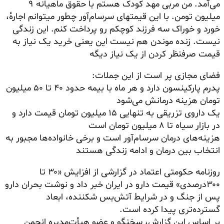
می‌آمد. من مربی مهد کودک هستم با حقوق ماهیانه ۹
میلیون تومن. با این قیمتهای سرسام‌آور
چطور
میتوانم
اجاره‌ٔ،
خورد و خوراک سه فرزند کوچکم رو پرداخت کنم. این زندگی
نیست. زنده موندن هم نیست این یعنی خرید یک نیاز به
قیمت صرفنظر کردن از یک نیاز دیگه
فضای مجازی پر است از این جملات:
پدرم پارکینسون دارد و هر ماه با بیمه حدود ۴۰ تا ۵۰ میلیون
تومان هزینه درمانش می‌شود
یک داروی تزریقی به تنهایی ۱۵ میلیون تومان قیمت دارد و
در بازار سیاه تا ۸ میلیون تومان است
هزینه‌های درمان سرسام‌آور است و برخی خانواده‌ها مجبور به
انتخاب بین درمان و ادامه زندگی هستند
روزنامه حکومتی اعتماد در گزارشی از افزایش «۳۰ تا
۳۰۰درصدی» قیمت دارو در ایران خبر داد و نوشت بحران دارو
پس از جنگ و در شرایط آتش‌بس شکننده، ابعاد
گسترده‌تری پیدا کرده است.
بر اساس این گزارش، سخنگو و عضو هیأت‌مدیره انجمن