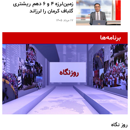
زمین‌لرزه ۴ و ۶ دهم ریشتری
گلباف کرمان را لرزاند
۱۷ مرداد ۱۴۰۵
برنامه‌ها
روز نگاه
ج