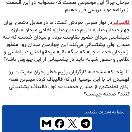
هرحال چرا؟ این موضوعی هست که میخوایم در این قسمت
از برنامه مورد بررسی قرار دهیم.
قالیباف
در نوار صوتی خودش گفت: ما در مقابل دشمن ایران
چهار میدان مبارزه داریم میدان مبارزه نظامی میدان مبارزه
دیپلماسی میدان حضور مقاومت مردم و میدان خدمت که سه
میدان اولی پشتیبانی می‌کند این چهارمین میدان رو» منظور
از میدان خدمت چیه که میگه بقیه میدانها مثل دیپلماسی و
نظامی و حضور شبانه باید در پشتیبانی از این چهارمی باشه؟
تا اونجا که مشخصه کارگزاران رژیم خطر بحران معیشت رو
فهمیدن آیا با این توصیه ای که قالیباف کرده میتونن همه
ارکان نظامشون از میدان خدمت به قول قالیباف پشتیبانی
کنند؟ صحنه چیست؟
لطفاً به اشتراک بگذارید: