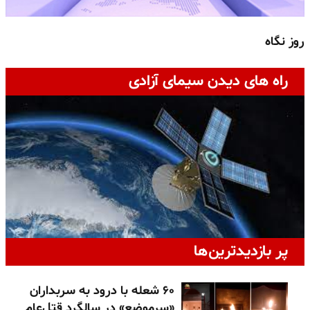
روز نگاه
ج
راه های دیدن سیمای آزادی
پر بازدیدترین‌ها
۶۰ شعله با درود به سربداران
«سرموضع» در سالگرد قتل‌عام