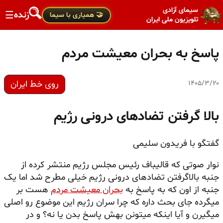
سیمای آزادی
زنده
☰
🤝 همیاری با سیما
تلویزیون ملی ایران
پاسخ به بحران معیشت مردم
روی خط ایران
۱۴۰۵/۳/۲۰
بالا گرفتن تضادهای درونی رژیم
گفتگو با فریدون سلیمی
نوار صوتی که قالیباف رئیس مجلس رژیم منتشر کرده از
جنبه بالاگرفتن تضادهای درونی رژیم خیلی مطرح شد اما یک
جنبه از اون که به پاسخ به
بحران معیشت مردم
هست بر
میگرده جای بحث داره که چرا سران رژیم این موضوع رو اصلی
میگیرن و آیا اینکه میتونن بهش پاسخ بدن یا نه؟ و در