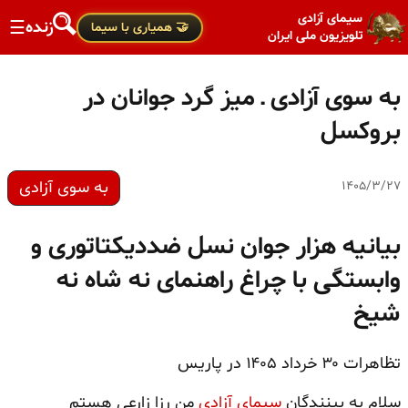
سیمای آزادی
زنده
☰
🤝 همیاری با سیما
تلویزیون ملی ایران
به سوی آزادی ـ میز گرد جوانان در
بروکسل
به سوی آزادی
۱۴۰۵/۳/۲۷
بیانیه هزار جوان نسل ضددیکتاتوری و
وابستگی با چراغ راهنمای نه شاه نه
شیخ
تظاهرات ۳۰ خرداد ۱۴۰۵ در پاریس
سلام به بینندگان
سیمای آزادی
من رزا زارعی هستم