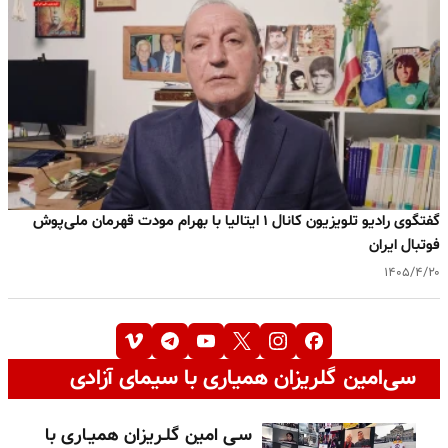
گفتگوی رادیو تلویزیون کانال ۱ ایتالیا با بهرام مودت قهرمان ملی‌پوش
فوتبال ایران
۱۴۰۵/۴/۲۰
سی‌امین گلریزان همیاری با سیمای آزادی
سـی امین گلـریزان همیـاری با