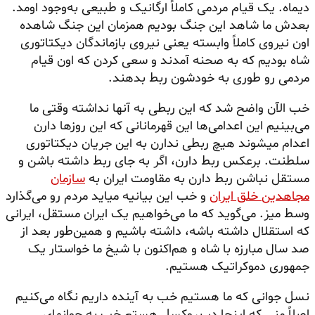
دیماه. یک قیام مردمی کاملاً ارگانیک و طبیعی به‌وجود اومد.
بعدش ما شاهد این جنگ بودیم همزمان این جنگ شاهده
اون نیروی کاملاً وابسته یعنی نیروی بازماندگان دیکتاتوری
شاه بودیم که به صحنه آمدند و سعی کردن که اون قیام
مردمی رو طوری به خودشون ربط بدهند.
خب الآن واضح شد که این ربطی به آنها نداشته وقتی ما
می‌بینیم این اعدامی‌ها این قهرمانانی که این روزها دارن
اعدام
میشوند
هیچ ربطی ندارن به این جریان دیکتاتوری
سلطنت. برعکس ربط دارن، اگر به جای ربط داشته باشن و
مستقل نباشن ربط دارن به مقاومت ایران به
سازمان
مجاهدین
خلق ایران
و خب این بیانیه میاید مردم رو می‌گذارد
وسط میز. می‌گوید که ما می‌خواهیم یک ایران مستقل، ایرانی
که استقلال داشته باشه، داشته باشیم و همین‌طور بعد از
صد سال مبارزه با شاه و هم‌اکنون با شیخ ما خواستار یک
جمهوری دموکراتیک هستیم.
نسل جوانی که ما هستیم خب به آینده داریم نگاه می‌کنیم
اصلاً منی که اینجا در بروکسل هستم خب به جوانهای