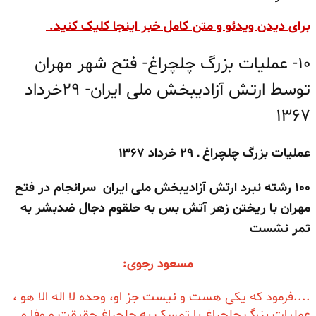
برای دیدن ویدئو و متن کامل خبر اینجا کلیک کنید.
۱۰- عملیات بزرگ چلچراغ- فتح شهر مهران
توسط ارتش آزادیبخش ملی ایران- ۲۹خرداد
۱۳۶۷
عملیات بزرگ چلچراغ ـ
۲۹ خرداد ۱۳۶۷
۱۰۰ رشته نبرد ارتش آزادیبخش ملی ایران
سرانجام در فتح
مهران با ریختن زهر آتش بس
به حلقوم دجال ضدبشر به
ثمر نشست
مسعود رجوی:
....فرمود که یکی هست و نیست جز او، وحده لا اله الا هو ،
عملیات بزرگ چلچراغ با تمسک به چلچراغ حقیقت و وفا و