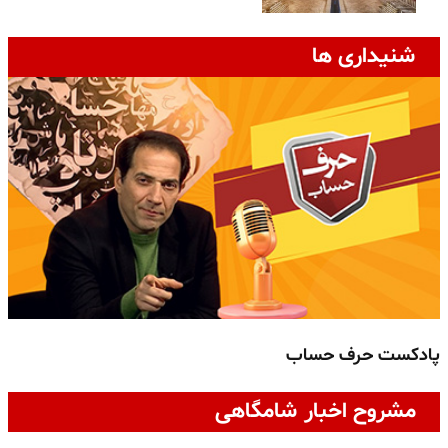
شنیداری ها
پادکست حرف حساب
پ
مشروح اخبار شامگاهی