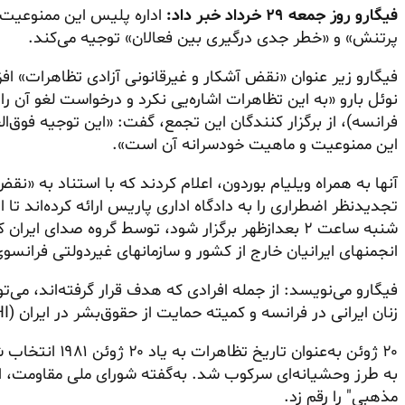
فیگارو روز جمعه ۲۹ خرداد خبر داد:
اداره پلیس این ممنوعیت را
پرتنش» و «خطر جدی درگیری بین فعالان» توجیه می‌کند.
فیگارو زیر عنوان «نقض آشکار و غیرقانونی آزادی تظاهرات» افز
نوئل بارو «به این تظاهرات اشاره‌یی نکرد و درخواست لغو آن را
فرانسه)، از برگزار کنندگان این تجمع، گفت: «این توجیه فوق‌
این ممنوعیت و ماهیت خودسرانه آن است».
آنها به همراه ویلیام بوردون، اعلام کردند که با استناد به «ن
تجدیدنظر اضطراری را به دادگاه اداری پاریس ارائه کرده‌اند تا 
شنبه ساعت ۲ بعدازظهر برگزار شود، توسط گروه صدای
انجمنهای ایرانیان خارج از کشور و سازمانهای غیردولتی فرانسو
فیگارو می‌نویسد: از جمله افرادی که هدف قرار گرفته‌اند، می‌
زنان ایرانی در فرانسه و کمیته حمایت از حقوق‌بشر در ایران (CSDHI) اشاره کرد.
به طرز وحشیانه‌ای سرکوب شد. به‌گفته شورای ملی مقاومت، ای
مذهبی" را رقم زد.