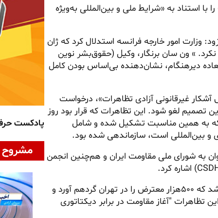
 با استناد به «شرایط ملی و بین‌المللی به‌ویژه
ود: وزارت امور خارجه فرانسه استدلال کرد که ژان
 نکرد. » ون سان برنگار، وکیل (حقوق‌بشر نوین
العاده دیرهنگام، نشان‌دهنده بی‌اساس بودن کامل
قض آشکار غیرقانونی آزادی تظاهرات»، درخواست
این تصمیم لغو شود. این تظاهرات که قرار بود روز
پادکست حر
 ایران که به همین مناسبت تشکیل شده و شامل
ی و بین‌المللی است، سازماندهی شده بود.
مشروح ا
توان به شورای ملی مقاومت ایران و هم‌چنین انجمن
۲۰ ژوئن به‌عنوان تاریخ تظاهرات به یاد ۲۰ ژوئن ۱۹۸۱ انتخاب شد که ۵۰۰هزار معترض را در تهران گردهم آورد و
ن تظاهرات "آغاز مقاومت در برابر دیکتاتوری