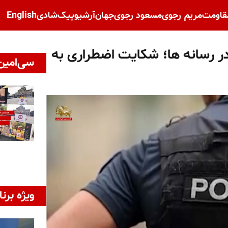
قاومت
مریم رجوی
مسعود رجوی
جهان
آرشیو
پیک‌شادی
English
 رسانه ها؛ شکایت اضطراری به
سی‌امین 
ویژه برنا