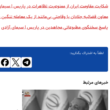
شکایت مقاومت ایران از ممنوعیت تظاهرات در پاریس | سیمای
معاون قضائیه جلادان با وقاحتی بی‌مانند از یک معامله ننگین خ
پاسخ سخنگوی مطبوعاتی مجاهدین در پاریس | سیمای آزادی
لطفاً به اشتراک بگذارید:
خبرهای مرتبط