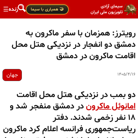
سیمای آزادی
زنده
☰
🤝 همیاری با سیما
تلویزیون ملی ایران
رویترز: همزمان با سفر ماکرون به
دمشق دو انفجار در نزدیکی هتل محل
اقامت ماکرون در دمشق
جهان
۱۴۰۵/۴/۱۶
دو بمب در نزدیکی هتل محل اقامت
امانوئل ماکرون
در دمشق منفجر شد و
۱۸ نفر زخمی شدند. دفتر
ریاست‌جمهوری فرانسه اعلام کرد ماکرون