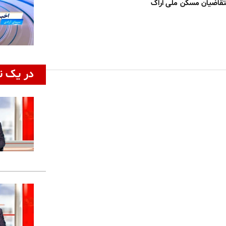
متقاضیان مسکن ملی اراک
در یک ن