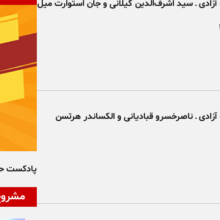
آزادی ـ سید اشرف‌الدین گیلانی و جان استوارت میل
آزادی ـ ناصرخسرو قبادیانی و الکساندر هرتسن
پادکست ح
مشروح