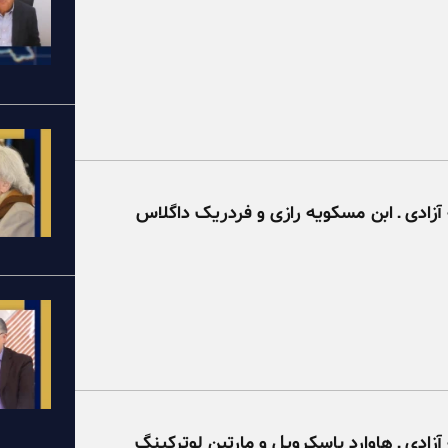
آزادی ـ ابن مسکویه رازی و فردریک داگلاس
آزادی ـ هاوارد باسکرویل و مارتین لوترکینگ