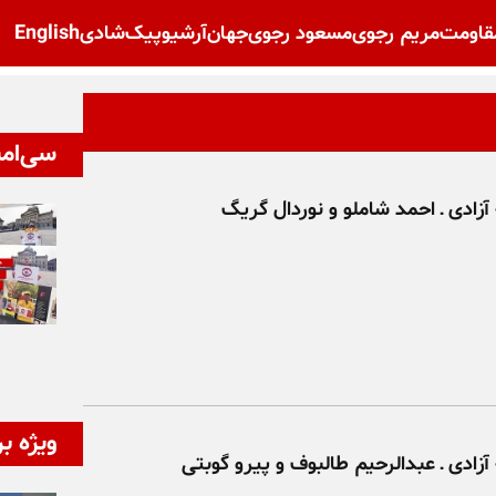
قاومت
مریم رجوی
مسعود رجوی
جهان
آرشیو
پیک‌شادی
English
سی‌امی
آزادی ـ احمد شاملو و نوردال گریگ
ویژه بر
آزادی ـ عبدالرحیم طالبوف و پیرو گوبتی