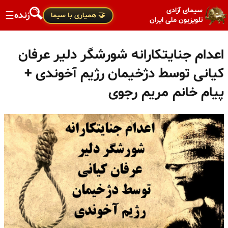
سیمای آزادی
زنده
☰
🤝 همیاری با سیما
تلویزیون ملی ایران
اعدام جنایتکارانه شورشگر دلیر عرفان
کیانی توسط دژخیمان رژیم آخوندی +
پیام خانم مریم رجوی