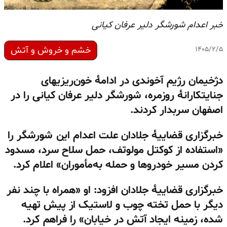
خبر اعدام شورشگر دلیر عرفان کیانی
خشم و خروش و آتش
۱۴۰۵/۲/۵
دژخیمان رژیم آخوندی در ادامهٔ خون‌ریزیهای
جنایتکارانهٔ روزمره، شورشگر دلیر عرفان کیانی را در
اصفهان سربدار کردند.
خبرگزاری قضاییهٔ جلادان علت اعدام این شورشگر را
«استفاده از کوکتل مولوتف، حمل سلاح سرد، مسدود
کردن مسیر خودروها و حمله به‌مأموران» اعلام کرد.
خبرگزاری قضاییهٔ جلادان افزود: او «همراه با چند نفر
دیگر با حمل تخته چوب و لاستیک از پیش تهیه
شده، زمینه ایجاد آتش در خیابان» را فراهم کرد.