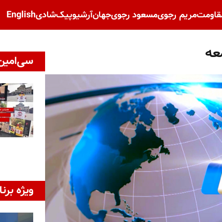
قاومت
مریم رجوی
مسعود رجوی
جهان
آرشیو
پیک‌شادی
English
عه
سی‌امین 
ویژه برنا