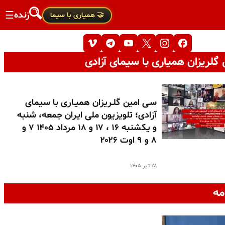
زنده
☰
🤝 همیاری با سیما
گلریزان همیاری با سیمای آزادی
سـی امین گلـریزان همیـاری با سیمای
آزادی؛ تلویزیون ملی ایران جمعه، شنبه
و یکشنبه ۱۶ ، ۱۷ و ۱۸ مرداد ۱۴۰۵ ۷ و
۸ و ۹ اوت ۲۰۲۶
۲۸ تیر ۱۴۰۵
مه