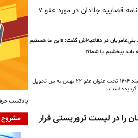
نامه زندانی سیاسی علی یونسی ‏در پاسخ به نامه قضاییه جلادان در مورد عفو ۷
بنی‌عامریان در دفاعیه‌اش گفت:
«این ما هستیم
 باید ببخشیم یا شما؟!
روز دوشنبه ۲۱ اردیبهشت ۱۴۰۵ ابلاغیه‌ای با تاریخ صدور ۴ اسفند ۱۴۰۴ تحت عنوان عفو ۲۲ بهمن به من تحویل
پادکست حر
نان را در لیست تروریستی قرار
مشروح ا