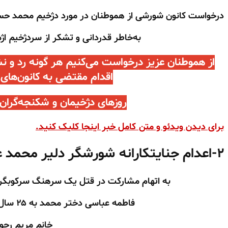
درخواست کانون شورشی از هموطنان در مورد دژخیم محمد ح
به‌خاطر قدردانی و تشکر از سردژخیم اژه‌
از هموطنان عزیز درخواست می‌کنیم هر گونه رد و نش
اقدام مقتضی به کانون‌های
روزهای دژخیمان و شکنجه‌گران
برای دیدن ویدئو و متن کامل خبر اینجا کلیک کنید.
۲-
اعدام جنایتکارانه شورشگر دلیر محمد ع
به اتهام مشارکت در قتل یک سرهنگ سرکوبگر ا
فاطمه عباسی دختر محمد به ۲۵ سال زندان محکوم شده است
خانم مریم رجو