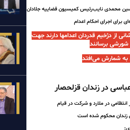
سین محمدی نایب‌رئیس کمیسیون قضاییه جلادان
ای برای اجرای احکام اعدام
انی از دژخیم قدردان اعدامها دارند جهت
 شورشی برسانند
 به شمارش می‌افتد
باسی در زندان قزلحصار
نتظامی در ملارد و شرکت در قیام
ی: