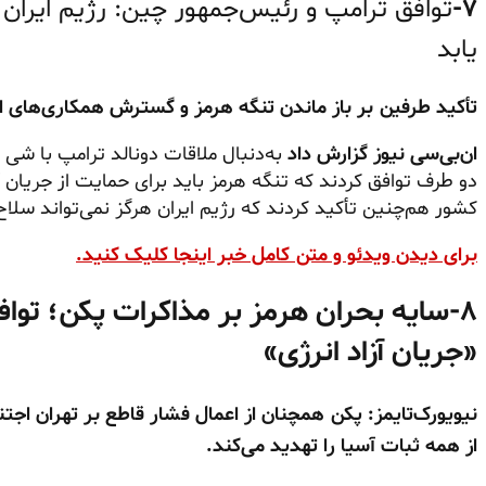
۷-
توافق ترامپ و رئیس‌جمهور چین: رژیم ایران
یابد
تأکید طرفین بر باز ماندن تنگه هرمز و گسترش همکاری‌های ا
ان‌بی‌سی نیوز گزارش داد
به‌دنبال ملاقات دونالد ترامپ با شی
دو طرف توافق کردند که تنگه هرمز باید برای حمایت از جریان آز
کشور هم‌چنین تأکید کردند که رژیم ایران هرگز نمی‌تواند سلا
برای دیدن ویدئو و متن کامل خبر اینجا کلیک کنید.
۸-
سایه بحران هرمز بر مذاکرات پکن؛ توا
«جریان آزاد انرژی»
نیویورک‌تایمز: پکن همچنان از اعمال فشار قاطع بر تهران اجتن
از همه ثبات آسیا را تهدید می‌کند.