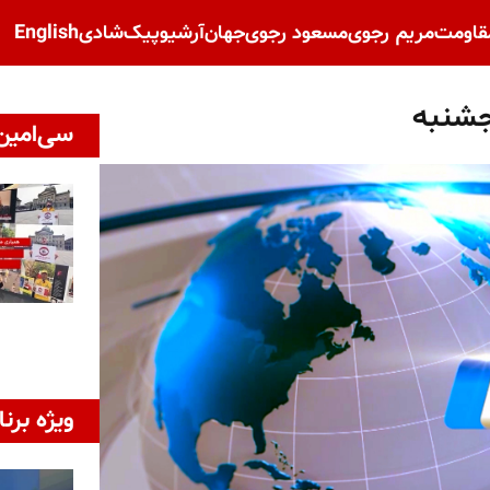
قاومت
مریم رجوی
مسعود رجوی
جهان
آرشیو
پیک‌شادی
English
جشنبه
سی‌امین 
ویژه برنا