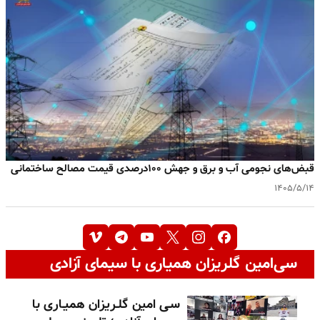
قبض‌های نجومی آب و برق و جهش ۱۰۰درصدی قیمت مصالح ساختمانی
۱۴۰۵/۵/۱۴
سی‌امین گلریزان همیاری با سیمای آزادی
سـی امین گلـریزان همیـاری با