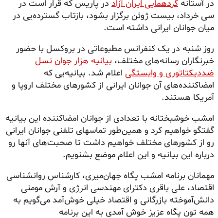
در آستانه
گردهمایی ایران آزاد
در پاریس که قرار است در
سی خرداد، بیست ژوئن برگزار بشود، بازتاب گسترده‌یی در
میان جوانان ایرانی داشته است.
روز شنبه در یک کنفرانس مطبوعاتی در بروکسل با حضور
خبرنگاران رسانه‌های مختلف،
بیانیه هزار جوان نسل
ضددیکتاتوری و وابستگی
اعلام شد. بیانیه‌یی که
امضاکننده‌های
آن جوانان ایرانی از کشورهای مختلف اروپا و
آمریکا هستند.
امشب خوشبختانه با تعدادی از جوانان امضاکننده این بیانیه
گفتگو خواهیم کرد و همین‌طور تماسهای تلفنی جوانان ایرانی
رو از کشورهای مختلف خواهیم داشت تا صحبت‌های آنها رو
درباره این بیانیه و این اعلام موضع بشنویم.
مهمانان برنامه امشب پگاه جهان‌میری، کارشناس روانشناسی
اقتصاد، علی باقری دکترای مهندسی انرژی و آرش مومنی
دانش‌آموخته بازرگانی و اقتصاد خیلی خوش‌آمد می‌گویم به
همه تون پگاه عزیز خوش آمدی به این برنامه