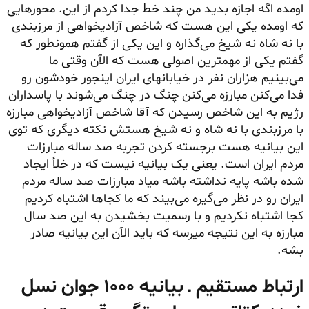
اومده اگه اجازه بدید من چند خط جدا کردم از این. محور‌هایی
که اومده یکی این هست که شاخص آزادیخواهی از مرزبندی
با نه شاه نه شیخ می‌گذاره و این یکی از گفتم همونطور که
گفتم یکی از مهمترین اصولی هست که الآن وقتی ما
می‌بینیم هزاران نفر در خیابانهای ایران اینجور خودشون رو
فدا می‌کنن مبارزه می‌کنن چنگ در چنگ می‌شوند با پاسداران
رژیم به این شاخص رسیدن که آقا شاخص آزادیخواهی مبارزه
با مرزبندی با نه شاه و نه
شیخ
هستش نکته دیگری که توی
این بیانیه هست برجسته کردن تجربه صد ساله مبارزات
مردم ایران است. یعنی یک بیانیه نیست که در خلأ ایجاد
شده باشه پایه نداشته باشه میاد مبارزات صد ساله مردم
ایران رو در نظر می‌گیره
می‌بیند
که ما کجاها اشتباه کردیم
کجا اشتباه نکردیم و با رسمیت بخشیدن به این صد سال
مبارزه به این نتیجه میرسه که باید الآن این بیانیه صادر
بشه.
ارتباط مستقیم ـ بیانیه ۱۰۰۰ جوان نسل