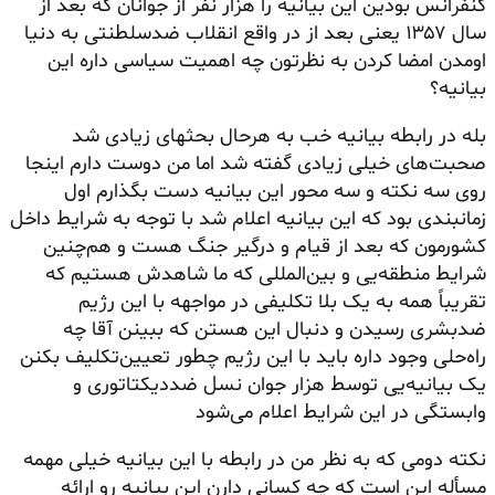
کنفرانس بودین این بیانیه را هزار نفر از جوانان که بعد از
سال ۱۳۵۷ یعنی بعد از در واقع انقلاب ضدسلطنتی به دنیا
اومدن امضا کردن به نظرتون چه اهمیت سیاسی داره این
بیانیه؟
بله در رابطه بیانیه خب به هرحال بحثهای زیادی شد
صحبت‌های خیلی زیادی گفته شد اما من دوست دارم اینجا
روی سه نکته و سه محور این بیانیه دست بگذارم اول
زمانبندی بود که این بیانیه اعلام شد با توجه به شرایط داخل
کشورمون که بعد از قیام و درگیر جنگ هست و هم‌چنین
شرایط منطقه‌یی و بین‌المللی که ما شاهدش هستیم که
تقریباً همه به یک بلا تکلیفی در مواجهه با این رژیم
ضدبشری رسیدن و دنبال این هستن که ببینن آقا چه
راه‌حلی وجود داره باید با این رژیم چطور تعیین‌تکلیف بکنن
یک بیانیه‌یی توسط هزار جوان نسل ضددیکتاتوری و
وابستگی در این شرایط اعلام می‌شود
نکته دومی که به نظر من در رابطه با این بیانیه خیلی مهمه
مسأله این است که چه کسانی دارن این بیانیه رو ارائه