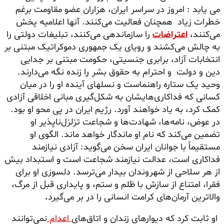
می یابد : امروز در سراسر ایران، هزاران عضو مقاومت برغم
خطرات زیاد همچنان فعالیت می‌کنند. آنها اعلامیه پخش
می‌کنند،
اعتراضات
را سازماندهی می‌کنند، تبلیغات دولتی را
به چالش می‌کشند و رویای یک جمهوری دموکراتیک مبتنی بر
انتخابات آزاد، برابری جنسیتی، حکومت مبتنی بر جدایی
دین و دولت و احترام به حقوق بشر را زنده نگه می‌دارند.
وحید یک ستاره راهنماست و نسلهای آینده او را در میان
کسانی که فداکاری‌هایشان به شکل‌گیری مبانی اخلاقی آزادی
کمک کرد، به یاد خواهند آورد. رژیم ایران در پی محو او بود.
در عوض، نامه‌ها، شهادت‌ها و شجاعت تزلزل‌ناپذیر او
تضمین می‌کند که نام او ماندگار خواهد ماند. الگوی او
مستقیماً با جوانان ایران سخن می‌گوید: آزادی نیازمند
فداکاری است، عدالت نیازمند شجاعت است و استبداد بیش
از هر سلاحی از شهروندان بیدار می‌ترسد. دلسوزی او برای
فقرا، امتناع از سازش با ظلم و ستم، و پایداری قبل از مرگ،
والاترین آرمان‌های کرامت انسانی را در بر می‌گیرد
.
او ثابت کرد که دیوارهای زندان و اتاق‌های
اعدام
نمی‌توانند