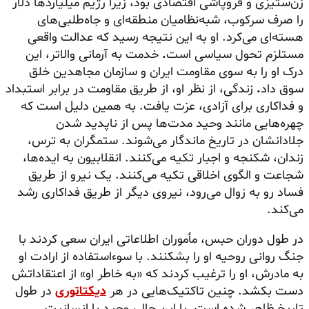
زن‌ستیزی و فروپاشی اقتصادی بود، زیرا رژیم میلیاردها دلار
را صرف سرکوب، شبه‌نظامیان منطقه‌ای و جاه‌طلبی‌های
هسته‌ای می‌کرد. او به این نتیجه رسید که عدالت واقعی
مستلزم تحول سیاسی است
.
خدمت به آرمانی والاتر، این
درک او را به سوی مقاومت ایران و سازمان مجاهدین خلق
سوق داد
.
زندگی، از نظر او، از طریق مقاومت در برابر استبداد
و فداکاری برای آزادی، عزت یافت. به همین دلیل است که
چهره‌هایی مانند وحید مدت‌ها پس از ناپدید شدن
جلادانشان در تاریخ ماندگار می‌شوند. ستمگران به ترس،
زندان، شکنجه و اجبار تکیه می‌کنند. انقلابیون به ایده‌ها،
شجاعت و الگوی اخلاقی تکیه می‌کنند. یک نیرو از طریق
فساد رو به زوال می‌رود، نیروی دیگر از طریق فداکاری رشد
می‌کند.
در طول دوران حبس، مأموران اطلاعاتی ایران سعی کردند با
جنگ روانی روحیه او را بشکنند. با سوءاستفاده از ارادت او
به مادرش، او را ترغیب کردند که «به خاطر او» از اعتقاداتش
دست بکشد. چنین تاکتیک‌هایی در هر
دیکتاتوری
در طول
تاریخ ظاهر شده است. با این حال، وحید با انسانیت