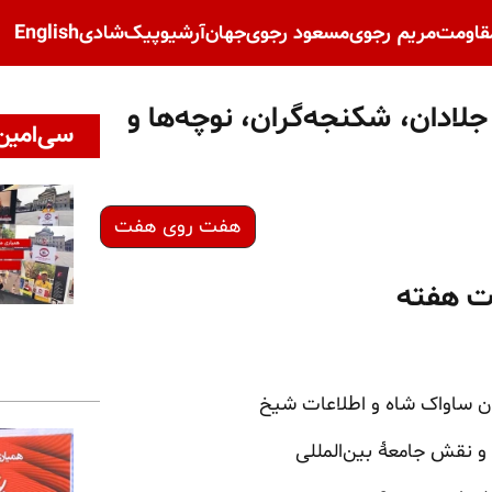
قاومت
مریم رجوی
مسعود رجوی
جهان
آرشیو
پیک‌شادی
English
عوت آتشین از جلادان، شکنجه‌گران، نوچه‌ها و
سی‌امین 
هفت روی هفت
ات هفته
ران ساواک شاه و اطلاعات شیخ
و نقش جامعهٔ بین‌المللی