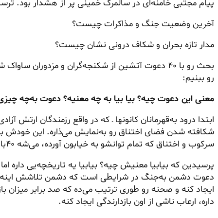
پیام مجتبی خامنه‌ای در سالمرگ خمینی پر از هشدار بود. ت
آخرین وضعیت جنگ و مذاکرات چیست؟
مدار تازه بحران و شکاف درونی نشان چیست؟
بحث رو با ۴۰ دعوت آتشین از
شکنجه‌گران
و مزدوران ساواک شا
رو ببنیم:
معنی این دعوت چیه؟ بیا بیا به چه معنیه؟ دعوت به‌چه چیزی
ابتدا درود به‌قهرمانان کانونها ـ که در واقع رزمندگان ارتش 
شکافته شدن فضای اختناق رو به‌نمایش می‌ذاره. این خودش بز
سرکوب و اختناق که تمام توانشو به خیابون آورده، می‌شه ۴۰بار سوراخش کرد و بهش ضربه زد.
پرسیدین که بیابیا معنیش چیه؟ بیابیا یه تاریخچه‌یی داره اما
دعوت دشمن به‌جنگ در
شرایطی‌ است
که دشمن تلاشش اینه ک
ایجاد کنه و صحنه رو طوری ترتیب می‌ده که صد برابر میزان بازد
داره، ارعاب ناشی از اون بازدارندگی ایجاد کنه.