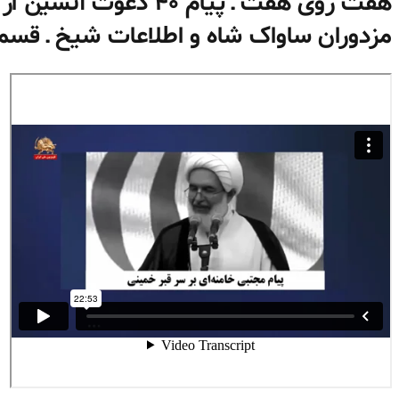
هفت روی هفت ـ پیام ۴۰ د
مزدوران ساواک شاه و اطلاعات شیخ ـ قس