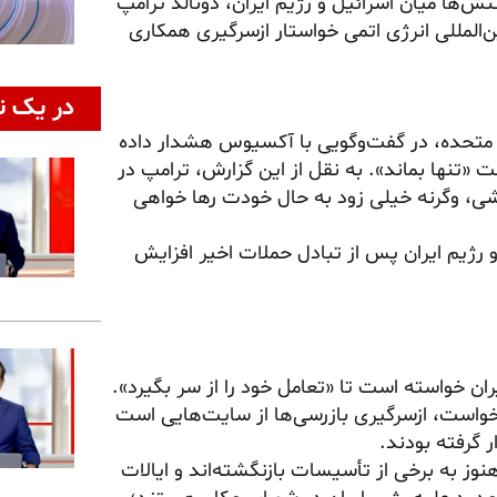
۸ ژوئن ۲۰۲۶، همزمان با ادامه تنش‌ها میان اسرائیل و رژیم ایران، دونالد ترامپ
ن‌المللی انرژی اتمی خواستار ازسرگیری همکاری
در یک ن
ت متحده، در گفت‌وگویی با آکسیوس هشدار داده
ت «تنها بماند». به نقل از این گزارش، ترامپ در
اشی، وگرنه خیلی زود به حال خودت رها خواهی
رژیم ایران پس از تبادل حملات اخیر افزایش
یران خواسته است تا «تعامل خود را از سر بگیرد».
رخواست، ازسرگیری بازرسی‌ها از سایت‌هایی است
 گرفته بودند.
وز به برخی از تأسیسات بازنگشته‌اند و ایالات