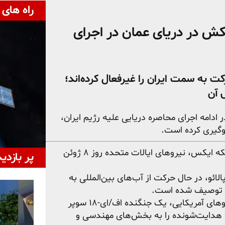
راه های 
ش در دریای عمان در اجرای
 به سمت ایران را غیرفعال کرده‌اند؛
 آن
 ادامه اجرای محاصره دریایی علیه رژیم ایران،
وگیری کرده است.
بر اساس بیانیه منتشرشده در حساب رسمی «سنتکام» در شبکه ایکس، نیروهای ایالات متحده روز ۸ ژوئن
پر بازدی
تی با نام «M/t Marivex» و با پرچم پالائو، در حال حرکت از آب‌های بین‌المللی به
ی» توصیف شده است.
این بیانیه می‌افزاید که پس از سرپیچی خدمه از دستورات نیروهای آمریکایی، یک جنگنده اف/ای-۱۸ سوپر
ت هدایت‌شونده را به بخش‌های مهندسی و