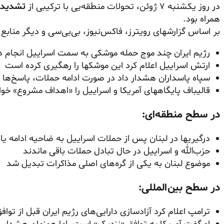
در روز یکشنبه ۷ ژوئن، تحولات منطقه‌یی با ترکیبی از
تشدید د
همراه بود.
بر اساس گزارشهای رویترز، فاکس‌نیوز، بی‌بی‌سی و دیگر منابع:
رژیم ایران چند موج حمله موشکی به سمت اسراییل انجام د
ارتش اسراییل اعلام کرد این موشکها را رهگیری کرده است
سپاه پاسداران هشدار داد در صورت ادامه حملات، پاسخ‌ها 
قالیباف پایگاههای آمریکا و اسراییل را «اهداف مشروع» خوا
در سطح منطقه‌ای:
درگیریها در لبنان پس از حملات اسراییل به ضاحیه ادامه ی
حزب‌الله و اسراییل در حال تبادل حملات باقی ماندند
موضوع لبنان به یکی از گره‌های اصلی مذاکرات تبدیل شد
در سطح بین‌المللی:
ترامپ اعلام کرد آزادسازی دارایی‌های رژیم ایران قبل از تواف