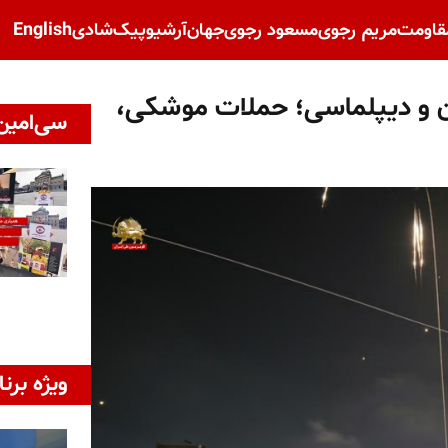
قاومت
مریم رجوی
مسعود رجوی
جهان
آرشیو
پیک‌شادی
English
ن و دیپلماسی؛ حملات موشکی،
سی‌امین 
ویژه برنا