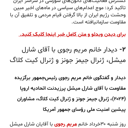
گسترش فعالیت‌های کانون‌های شورشی در سراسر ایران
تاکید کرد: موج اعدام‌های سیاسی در ماه‌های اخیر مبین
وحشت رژیم ایران از بالا گرفتن قیام مردمی و تلفیق آن با
مقاومت سازمانیافته است.
برای دیدن ویدئو و متن کامل خبر اینجا کلیک کنید.
۲-
دیدار خانم مریم رجوی با آقای شارل
میشل، ژنرال جیمز جونز و ژنرال کیت کلاگ
دیدار و گفتگوی خانم مریم رجوی رئیس‌جمهور برگزیده
مقاومت
با آقای شارل میشل پرزیدنت اتحادیه اروپا
(۲۰۲۴)،
ژنرال جیمز جونز و ژنرال کیت کلاگ،
مشاوران
پیشین امنیت ملی رؤسای جمهور آمریکا
روز شنبه ۳۰خرداد خانم
مریم رجوی
با آقایان شارل میشل