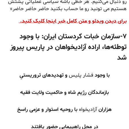
رو دنبال می‌کنیم. هر خطی باشه سیاسی عملیاتی پشتش
هستیم می
تونید
رو ما حساب بکنید حاضر حاضر حاضر»
برای دیدن ویدئو و متن کامل خبر اینجا کلیک کنید.
۷-سازمان خبات کردستان ایران: با وجود
توطئه‌ها، اراده آزادیخواهان در پاریس پیروز
شد
با وجود
فشار پلیس
و تهدیدهای تروریستیِ
بازماندگان رژیم شاه و حاکمیت ولایت فقیه
هزاران
آزادیخواه
با روحیه استوار و عزمی راسخ
در محل راهپیمایی حضور یافتند