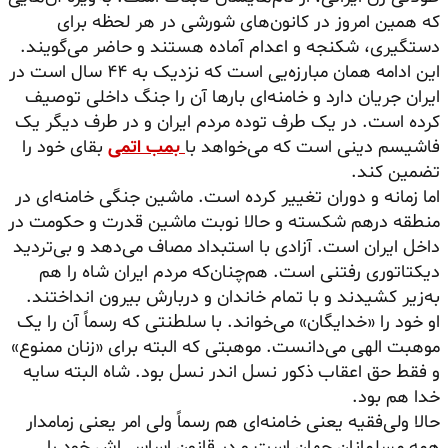
که همین امروز در کانون‌های شورشی در هر لحظه برای
دستگیری، شکنجه و اعدام آماده هستند و حاضر می‌گویند.
این ادامه همان مبارزه‌یی است که نزدیک به ۴۴ سال است در
ایران جریان دارد و خامنه‌ای بارها آن را جنگ داخلی توصیف
کرده است. در یک طرف توده مردم ایران و در طرف دیگر یک
فاشیسم دینی است که می‌خواهد با
بمب اتمی
بقای خود را
تضمین کند.
اما زمانه و دوران تغییر کرده است. ماشین جنگی خامنه‌ای در
منطقه در‌هم شکسته و حالا نوبت ماشین قدرت و حکومت در
داخل ایران است. آزادی با استبداد مصاف می‌دهد و بی‌تردید
دیکتاتوری رفتنی است. هم‌چنان‌که مردم ایران شاه را هم
به‌زیر کشیدند و با تمام خاندان و دربارش بیرون انداختند.
او خود را «خدایگان» می‌خواند. با سلطنتی که رسماً آن را یک
موهبت الهی می‌دانست. موهبتی که البته برای «زنان ممنوع»
و فقط حق اعقاب ذکور نسل اندر نسل بود. شاه البته سایه
خدا هم بود.
حالا ولی‌فقیه یعنی خامنه‌ای هم رسماً ولی امر یعنی زمامدار
همه مسلمانان جهان است و در قانون اساسی‌اش خود را