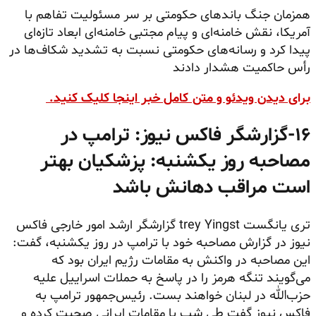
همزمان جنگ باندهای حکومتی بر سر مسئولیت تفاهم با
آمریکا، نقش خامنه‌ای و پیام مجتبی خامنه‌ای ابعاد تازه‌ای
پیدا کرد و رسانه‌های حکومتی نسبت به تشدید شکاف‌ها در
رأس حاکمیت هشدار دادند
برای دیدن ویدئو و متن کامل خبر اینجا کلیک کنید.
۱۶-
گزارشگر فاکس نیوز: ترامپ در
مصاحبه روز یکشنبه: پزشکیان بهتر
است مراقب دهانش باشد
تری
یانگست
trey Yingst گزارشگر ارشد امور خارجی فاکس
نیوز در گزارش مصاحبه خود با ترامپ در روز یکشنبه، گفت:
این مصاحبه در واکنش به مقامات رژیم ایران بود که
می‌گویند تنگه هرمز را در پاسخ به حملات اسراییل علیه
حزب‌الله در لبنان خواهند بست. رئیس‌جمهور ترامپ به
فاکس نیوز گفت طی شب با مقامات ایرانی صحبت کرده و