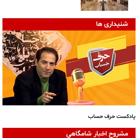
شنیداری ها
پادکست حرف حساب
پ
مشروح اخبار شامگاهی