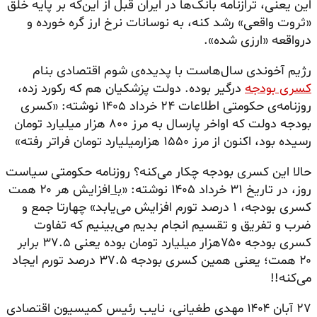
این یعنی، ترازنامه بانک‌ها در ایران قبل از این‌که بر پایه خلق
«ثروت واقعی» رشد کنه، به نوسانات نرخ ارز گره خورده و
درواقعه «ارزی شده».
رژیم آخوندی سال‌هاست با پدیده‌ی شوم اقتصادی بنام
کسری بودجه
درگیر بوده. دولت پزشکیان هم که رکورد زده،
روزنامه‌ی حکومتی اطلاعات ۲۴ خرداد ۱۴۰۵ نوشته: «کسری
بودجه دولت که اواخر پارسال به مرز ۸۰۰ هزار میلیارد تومان
رسیده بود، اکنون از مرز ۱۵۵۰ هزارمیلیارد تومان فراتر رفته»
حالا این کسری بودجه چکار می‌کنه؟ روزنامه حکومتی سیاست
روز، در تاریخ ۳۱ خرداد ۱۴۰۵ نوشته: «
با
افزایش هر ۲۰ همت
کسری بودجه، ۱ درصد تورم افزایش می‌یابد» چهارتا جمع و
ضرب و تفریق و تقسیم انجام بدیم می‌بینیم که تفاوت
کسری بودجه ۷۵۰هزار میلیارد تومان بوده یعنی ۳۷.۵ برابر
۲۰ همت؛ یعنی همین کسری بودجه ۳۷.۵ درصد تورم ایجاد
می‌کنه!!
۲۷ آبان ۱۴۰۴ مهدی طغیانی، نایب رئیس کمیسیون اقتصادی